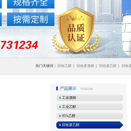
1
2
3
热门关键词：
回收乙醇
|
回收废酒精
|
回收废乙醇
|
回收
工业酒精
工业乙醇
95%乙醇
回收废乙醇